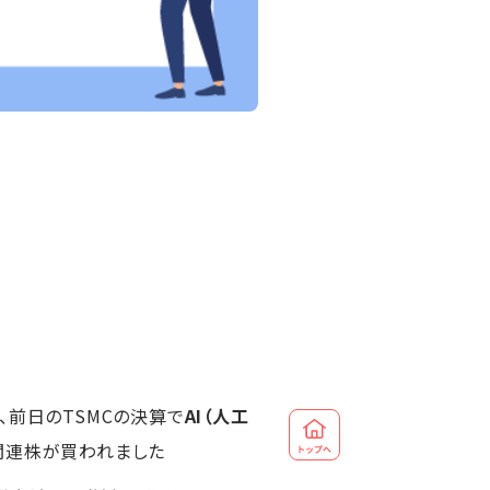
、前日のTSMCの決算で
AI（人工
関連株が買われました