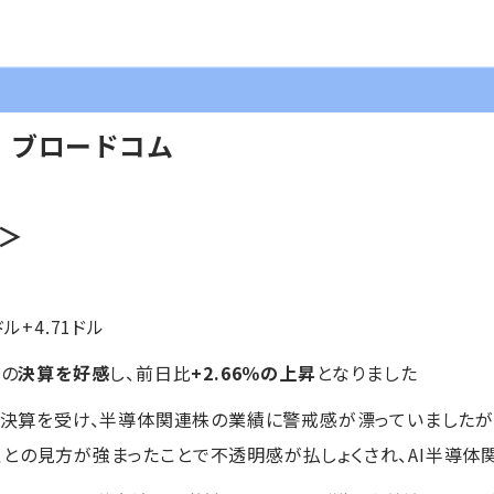
】ブロードコム
O＞
ドル+4.71ドル
）の
決算を好感
し、前日比
+2.66％の上昇
となりました
グの決算を受け、半導体関連株の業績に警戒感が漂っていましたが
くとの見方が強まったことで不透明感が払しょくされ、AI半導体