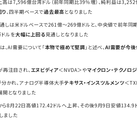
売上高は7,596億台湾ドル（前年同期比39％増）、純利益は3,25
回り
、四半期ベースで
過去最高
となりました
高見通しは米ドルベースで261億～269億ドルと、中央値で前年同
万ドルを
大幅に上回る
見通しとなりました
は、AI需要について「
本物で極めて堅調
」と述べ、
AI需要が今
が再注目され、
エヌビディア
＜NVDA＞や
マイクロン・テクノロ
が分かれ、アナログ半導体大手
テキサス・インスツルメンツ
＜T
展開となりました
から8月22日高値172.42ドルへ上昇、その後9月9日安値134.
昇しました