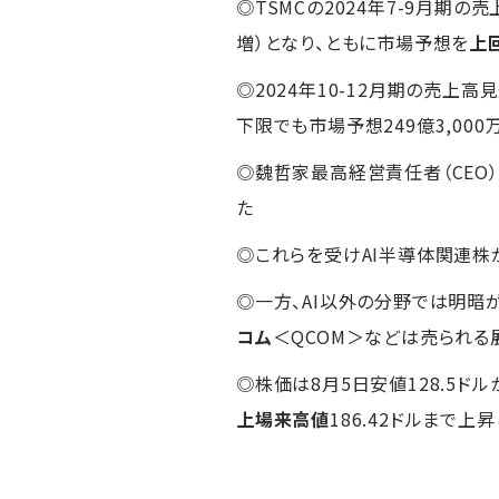
◎TSMCの2024年7-9月期の
増）となり、ともに市場予想を
上
◎2024年10-12月期の売上
下限でも市場予想249億3,000
◎魏哲家最高経営責任者（CEO）
た
◎これらを受けAI半導体関連株
◎一方、AI以外の分野では明暗
コム
＜QCOM＞などは売られる
◎株価は8月5日安値128.5ドル
上場来高値
186.42ドルまで上