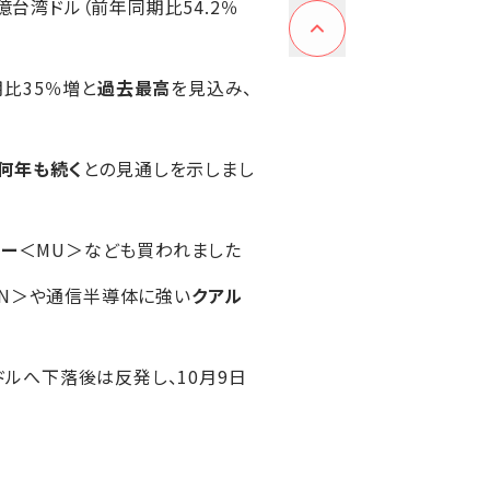
2億台湾ドル（前年同期比54.2％
期比35％増と
過去最高
を見込み、
後何年も続く
との見通しを示しまし
ジー
＜MU＞なども買われました
XN＞や通信半導体に強い
クアル
9ドルへ下落後は反発し、10月9日