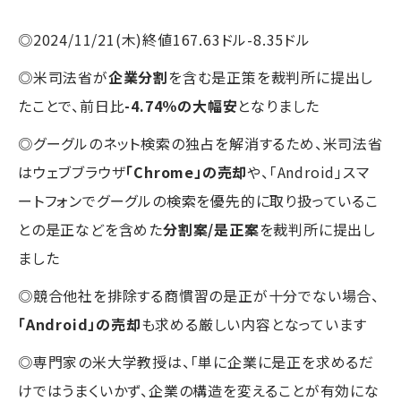
◎2024/11/21(木)終値167.63ドル-8.35ドル
◎米司法省が
企業分割
を含む是正策を裁判所に提出し
たことで、前日比
-4.74％の大幅安
となりました
◎グーグルのネット検索の独占を解消するため、米司法省
はウェブブラウザ
「Chrome」の売却
や、「Android」スマ
ートフォンでグーグルの検索を優先的に取り扱っているこ
との是正などを含めた
分割案/是正案
を裁判所に提出し
ました
◎競合他社を排除する商慣習の是正が十分でない場合、
「Android」の売却
も求める厳しい内容となっています
◎専門家の米大学教授は、「単に企業に是正を求めるだ
けではうまくいかず、企業の構造を変えることが有効にな