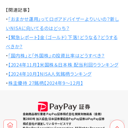
【関連記事】
・
「おまかせ運用」ってロボアドバイザーよりいいの？新し
いNISAに向いてるのはどっち？
・
【緊急レポート】金（ゴールド）下落！どうなる？どうする
べきか？
・
「国内株」と「外国株」の投資比率はどうすべき？
・
【2024年11月】米国株＆日本株 配当利回りランキング
・
【2024年10月】NISA人気銘柄ランキング
・
株主優待 27銘柄【2024年9～12月】
金融商品取引業者 PayPay証券株式会社 関東財務局長（金商）
第2883号 加入協会/日本証券業協会PayPay証券はPayPay証券
株式会社が運営しているサービスです
© PayPay Securities Corporation. All Rights Reserved.