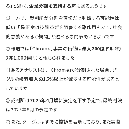
る」と述べ、
企業分割を支持する声
もあるようです
◎一方で、「裁判所が分割を適切だと判断する
可能性は
低い
」「是正案は技術革新を阻害する
副作用
もあり、社会
的意義があるか
疑問
」と述べる専門家もいるようです
◎報道では「Chrome」事業の価値は
最大200億ドル
（約
3兆1,000億円）と報じられました
◎あるアナリストは、「Chrome」が分割された場合、グー
グルの
検索収入の15％以上
が減少する可能性があると
しています
◎裁判所は
2025年4月頃
に決定を下す予定で、最終判決
は2025年8月の予定です
◎また、グーグルはすでに
控訴
を表明しており、また実際