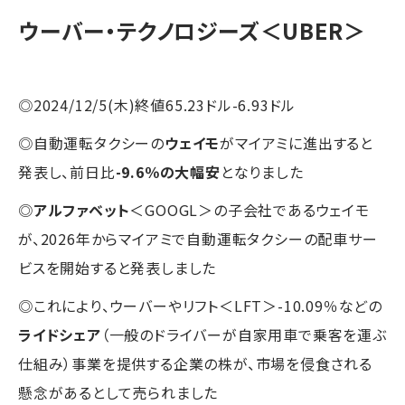
ウーバー・テクノロジーズ
＜UBER＞
◎2024/12/5(木)終値65.23ドル-6.93ドル
◎自動運転タクシーの
ウェイモ
がマイアミに進出すると
発表し、前日比
-9.6％の大幅安
となりました
◎
アルファベット
＜GOOGL＞の子会社であるウェイモ
が、2026年からマイアミで自動運転タクシーの配車サー
ビスを開始すると発表しました
◎これにより、ウーバーやリフト＜LFT＞-10.09％などの
ライドシェア
（一般のドライバーが自家用車で乗客を運ぶ
仕組み）事業を提供する企業の株が、市場を侵食される
懸念があるとして売られました