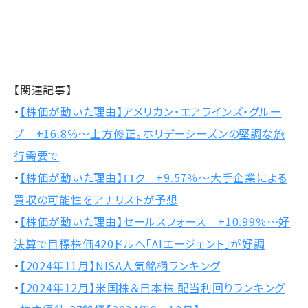
【関連記事】
・
【株価が動いた理由】アメリカン・エアラインズ・グルー
プ +16.8％～上方修正。ホリデーシーズンの堅調な旅
行需要で
・
【株価が動いた理由】ロク +9.57％～大手企業による
買収の可能性をアナリストが予想
・
【株価が動いた理由】セールスフォース +10.99％～好
決算で目標株価420ドルへ「AIエージェント」が好調
・
【2024年11月】NISA人気銘柄ランキング
・
【2024年12月】米国株＆日本株 配当利回りランキング