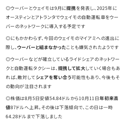
◎ウーバーとウェイモは9月に
提携
を発表し、2025年に
オースティンとアトランタでウェイモの自動運転車をウー
バーのネットワークに導入する予定です
◎にもかかわらず、今回のウェイモのマイアミへの進出に
際し、
ウーバーと組まなかった
ことも嫌気されたようです
◎ウーバーなどが確立しているライドシェアのネットワー
クと自動運転タクシーは、
提携して拡大
していく場合もあ
れば、敵対して
シェアを奪い合う
可能性もあり、今後もそ
の動向が注目されます
◎株価は8月5日安値54.84ドルから10月11日
年初来高
値
87ドルへ上昇。その後は下落傾向で、この日は一時
64.28ドルまで下落しました