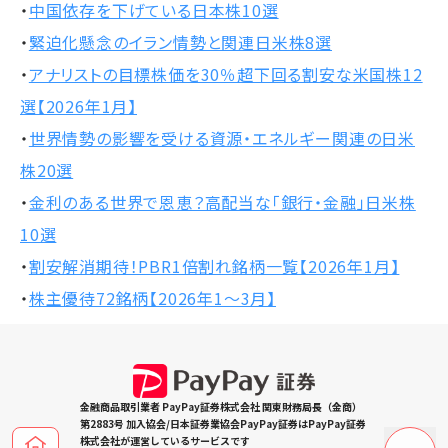
・
中国依存を下げている日本株10選
・
緊迫化懸念のイラン情勢と関連日米株8選
・
アナリストの目標株価を30％超下回る割安な米国株12
選【2026年1月】
・
世界情勢の影響を受ける資源・エネルギー関連の日米
株20選
・
金利のある世界で恩恵？高配当な「銀行・金融」日米株
10選
・
割安解消期待！PBR1倍割れ銘柄一覧【2026年1月】
・
株主優待72銘柄【2026年1～3月】
金融商品取引業者 PayPay証券株式会社 関東財務局長（金商）
第2883号 加入協会/日本証券業協会PayPay証券はPayPay証券
株式会社が運営しているサービスです