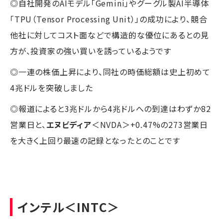
◎自社開発のAIモデル「Gemini」やグーグル製AI半導体
「TPU（Tensor Processing Unit）」の成功により、競合
他社に対してコスト面などで構造的な優位にあるとの見
方が、投資家の強い買いを誘っているようです
◎一連の株価上昇により、同社の時価総額は史上初めて
4兆ドルを突破しました
◎報道によると3兆ドルから4兆ドルへの到達はわずか82
営業日と、
エヌビディア
＜NVDA＞+0.47%の273営業日
を大きく上回り最速の記録となったとのことです
インテル
＜INTC＞