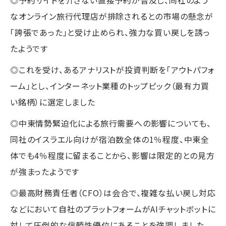
なオンライン旅行代理店が排除されるとの市場の懸念が
「誇張であった」と受け止められ、強力な買い戻しを誘っ
たようです
◎これを受け、あるアナリストが投資判断を「アウトパフォ
ーム」とし、インターネット業種のトップピック（最有力買
い銘柄）に選定しました
◎中東情勢緊迫化による旅行需要への影響についても、
同社のイスラエル向けが宿泊数全体の1％程度、中東全
体でも4％程度に留まることから、影響は限定的との見方
が強まったようです
◎最高財務責任者（CFO）は会合で、複雑な払い戻し対応
などにおいて自社のプラットフォームがAIチャットボットに
対して圧倒的な信頼性優位にあることを強調しました