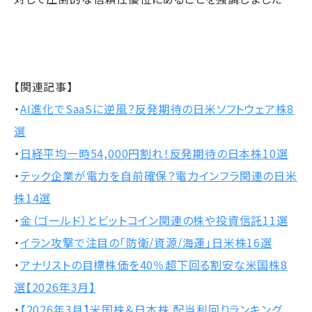
【関連記事】
・
AI進化でSaaSに逆風？反発期待の日米ソフトウェア株8
選
・
日経平均一時54,000円割れ！反発期待の日本株10選
・
テック企業が電力を自前確保？電力インフラ関連の日米
株14選
・
金（ゴールド）とビットコイン関連の株や投資信託11選
・
イラン攻撃で注目の「防衛/資源/海運」日米株16選
・
アナリストの目標株価を40％超下回る割安な米国株8
選【2026年3月】
・
【2026年3月】米国株＆日本株 配当利回りランキング