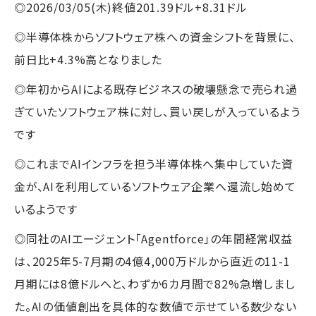
◎2026/03/05(木)終値201.39ドル+8.31ドル
◎半導体株からソフトウェア株への資金シフトを背景に、
前日比+4.3%高となりました
◎年初からAIによる既存ビジネスの破壊懸念で売られ過
ぎていたソフトウェア株に対し、買い戻しが入っているよう
です
◎これまでAIインフラを担う半導体株へ集中していた資
金が、AIを利用しているソフトウェア企業へ還流し始めて
いるようです
◎同社のAIエージェント「Agentforce」の年間経常収益
は、2025年5-7月期の4億4,000万ドルから直近の11-1
月期には8億ドルへと、わずか6カ月間で82%急増しまし
た。AIの価値創出を具体的な数値で示せている数少ない