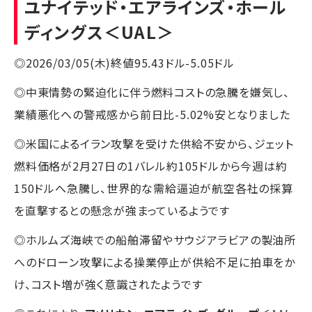
ユナイテッド・エアラインズ・ホール
ディングス
＜UAL＞
◎2026/03/05(木)終値95.43ドル-5.05ドル
◎中東情勢の緊迫化に伴う燃料コストの急騰を嫌気し、
業績悪化への警戒感から前日比-5.02%安となりました
◎米国によるイラン攻撃を受けた供給不安から、ジェット
燃料価格が2月27日の1バレル約105ドルから今週は約
150ドルへ急騰し、世界的な需給逼迫が航空各社の採算
を直撃するとの懸念が強まっているようです
◎ホルムズ海峡での船舶滞留やサウジアラビアの製油所
へのドローン攻撃による操業停止が供給不足に拍車をか
け、コスト増が強く意識されたようです