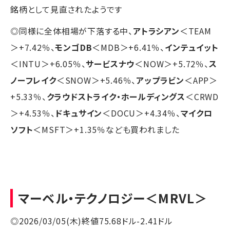
銘柄として見直されたようです
◎同様に全体相場が下落する中、
アトラシアン
＜TEAM
＞+7.42％、
モンゴDB
＜MDB＞+6.41％、
インテュイット
＜INTU＞+6.05％、
サービスナウ
＜NOW＞+5.72％、
ス
ノーフレイク
＜SNOW＞+5.46％、
アップラビン
＜APP＞
+5.33％、
クラウドストライク・ホールディングス
＜CRWD
＞+4.53％、
ドキュサイン
＜DOCU＞+4.34％、
マイクロ
ソフト
＜MSFT＞+1.35％なども買われました
マーベル・テクノロジー
＜MRVL＞
◎2026/03/05(木)終値75.68ドル-2.41ドル