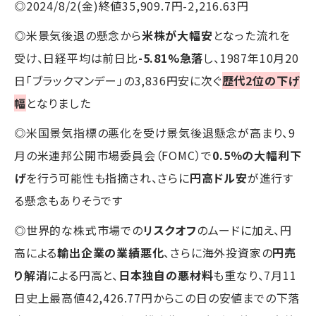
◎2024/8/2(金)終値35,909.7円-2,216.63円
◎米景気後退の懸念から
米株が大幅安
となった流れを
受け、日経平均は前日比
-5.81%急落
し、1987年10月20
日「ブラックマンデー」の3,836円安に次ぐ
歴代2位の下げ
幅
となりました
◎米国景気指標の悪化を受け景気後退懸念が高まり、9
月の米連邦公開市場委員会（FOMC）で
0.5％の大幅利下
げ
を行う可能性も指摘され、さらに
円高ドル安
が進行す
る懸念もありそうです
◎世界的な株式市場での
リスクオフ
のムードに加え、円
高による
輸出企業の業績悪化
、さらに海外投資家の
円売
り解消
による円高と、
日本独自の悪材料
も重なり、7月11
日史上最高値42,426.77円からこの日の安値までの下落