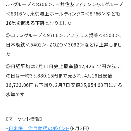
ル･グループ＜8306＞、三井住友フィナンシャルグループ
＜8316＞、東京海上ホールディングス＜8766＞なども
10％を超える下落
となりました
◎コナミグループ＜9766＞、アステラス製薬＜4503＞、
日本製鉄＜5401＞、ZOZO＜3092＞などは
上昇
しまし
た
◎日経平均は7月11日
史上最高値
42,426.77円から、こ
の日は一時35,880.15円まで売られ、4月19日安値
36,733.06円も下回り、2月7日安値35,854.63円に迫る
水準です
【マーケット情報】
・
日米株 注目銘柄のポイント
（8月2日）