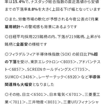
率は
15.4％
で、ナスダック総合指数の直近高値から安値
までの下落率
8.8％
を大きく上回る下げ幅となっています
◎また、労働市場の軟化が予想される今夜公表の7月
米
雇用統計
への警戒感も背景にあるようです
◎日経平均採用225銘柄の内、下落が219銘柄、上昇が6
銘柄と
全面安
の様相です
◎フィラデルフィア半導体株指数（SOX）の前日比
7％超
の下落
を受け、東京エレクトロン＜8035＞、アドバンテス
ト＜6857＞、SCREENホールディングス＜7735＞、
SUMCO＜3436＞、レーザーテック＜6920＞など
半導体
関連株も大幅安
となりました
◎その他、日立＜6501＞、日本電気＜6701＞、三菱重工
業＜7011＞、三井物産＜8031＞、三菱UFJフィナンシャ