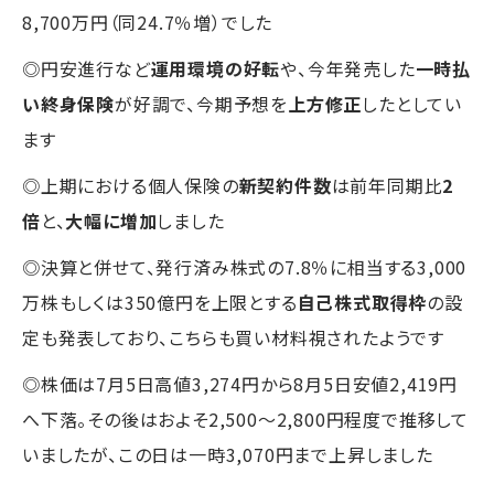
8,700万円（同24.7％増）でした
◎円安進行など
運用環境の好転
や、今年発売した
一時払
い終身保険
が好調で、今期予想を
上方修正
したとしてい
ます
◎上期における個人保険の
新契約件数
は前年同期比
2
倍
と、
大幅に増加
しました
◎決算と併せて、発行済み株式の7.8％に相当する3,000
万株もしくは350億円を上限とする
自己株式取得枠
の設
定も発表しており、こちらも買い材料視されたようです
◎株価は7月5日高値3,274円から8月5日安値2,419円
へ下落。その後はおよそ2,500～2,800円程度で推移して
いましたが、この日は一時3,070円まで上昇しました