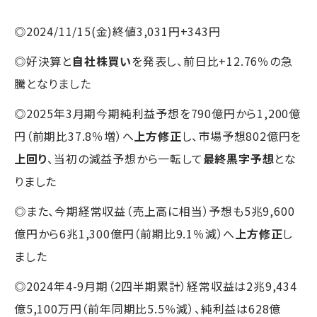
◎2024/11/15(金)終値3,031円+343円
◎好決算と
自社株買い
を発表し、前日比+12.76％の急
騰となりました
◎2025年3月期今期純利益予想を790億円から1,200億
円（前期比37.8％増）へ
上方修正
し、市場予想802億円を
上回り
、当初の減益予想から一転して
最終黒字予想
とな
りました
◎また、今期経常収益（売上高に相当）予想も5兆9,600
億円から6兆1,300億円（前期比9.1％減）へ
上方修正
し
ました
◎2024年4-9月期（2四半期累計）経常収益は2兆9,434
億5,100万円（前年同期比5.5％減）、純利益は628億