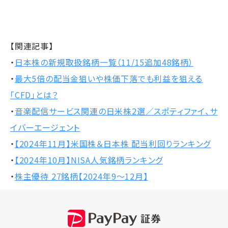
【関連記事】
・
日本株の新規取扱銘柄一覧（11/15追加48銘柄）
・
最大5倍の配当金狙いや株価下落でも利益を狙える
「CFD」とは？
・
音楽配信サービス関連の日米株2選／スポティファイ、サ
イバーエージェント
・
【2024年11月】米国株＆日本株 配当利回りランキング
・
【2024年10月】NISA人気銘柄ランキング
・
株主優待 27銘柄【2024年9～12月】