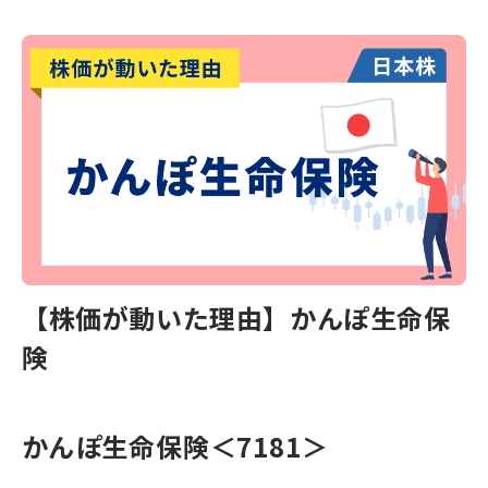
【株価が動いた理由】かんぽ生命保
険
かんぽ生命保険
＜7181＞