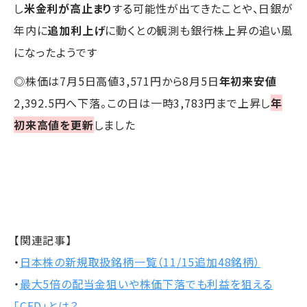
し
米金利が高止まり
する可能性が出てきたことや、日銀が
年内に
追加利上げ
に動くとの観測も銀行株上昇の追い風
になったようです
◎株価は7月5日高値3,571円から8月5日
年初来安値
2,392.5円へ下落。この日は一時3,783円まで上昇し
年
初来高値を更新
しました
【関連記事】
・
日本株の新規取扱銘柄一覧（11/15追加48銘柄）
・
最大5倍の配当金狙いや株価下落でも利益を狙える
「CFD」とは？