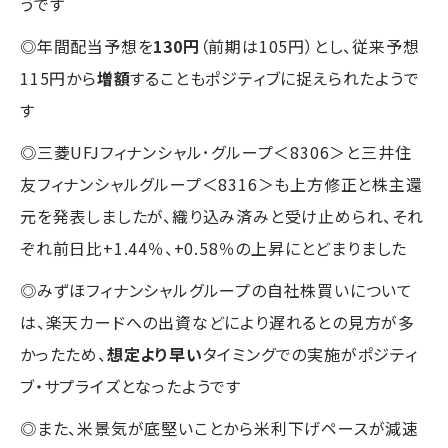
うです
◎年間配当予想を
130円
（前期は105円）とし、従来予想
115円から
増額
することもポジティブに捉えられたようで
す
◎三菱UFJフィナンシャル･グループ＜8306＞と三井住
友フィナンシャルグループ＜8316＞も上方修正と株主還
元を発表しましたが、織り込み済みと受け止められ、それ
ぞれ前日比+1.44％、+0.58％の上昇にとどまりました
◎みずほフィナンシャルグループの自社株買いについて
は、楽天カードへの出資などにより遅れるとの見方が多
かったため、
想定より早い
タイミングでの実施がポジティ
ブ・サプライズとなったようです
◎また、米景気が底堅いことから米利下げペースが減速