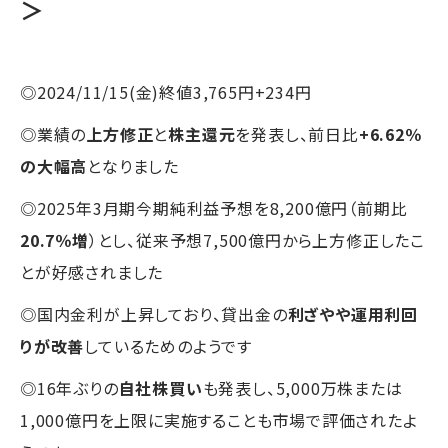
＞
◎2024/11/15(金)終値3,765円+234円
◎業績の
上方修正
と
株主還元
を発表し、前日比
+6.62％
の大幅高
となりました
◎2025年3月期今期純利益予想を8,200億円（前期比
20.7％増
）とし、従来予想7,500億円から上方修正したこ
とが好感されました
◎国内金利が上昇しており、貸出金の
利ざやや運用利回
りが改善
しているためのようです
◎16年ぶりの
自社株買い
も発表し、5,000万株または
1,000億円を上限に実施することも市場で評価されたよ