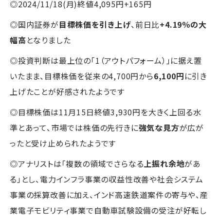
◎2024/11/18(月)終値4,095円+165円
◎国内証券が
目標株価を引き上げ
、前日比
+4.19％の大
幅高
となりました
◎投資判断は最上位の「1（アウトパフォーム）」に据え置
いたまま、目標株価を従来の4,700円から
6,100円
に引き
上げたことが好感されたようです
◎目標株価は11月15日終値3,930円を大きく上回る水
準とあって、市場では株価の先行きに
強気な見方
が広が
ったと受け止められたようです
◎アナリストは「複数の領域でさらなる
上振れ余地
があ
る」とし、電力インフラ事業の収益性改善や社会システム
事業の採算改善に加え、インド高速鉄道案件の寄与や、産
業電子モビリティ事業で自動車試験設備の受注が好転し