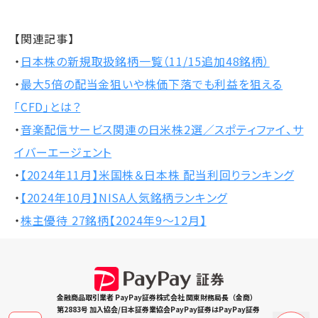
【関連記事】
・
日本株の新規取扱銘柄一覧（11/15追加48銘柄）
・
最大5倍の配当金狙いや株価下落でも利益を狙える
「CFD」とは？
・
音楽配信サービス関連の日米株2選／スポティファイ、サ
イバーエージェント
・
【2024年11月】米国株＆日本株 配当利回りランキング
・
【2024年10月】NISA人気銘柄ランキング
・
株主優待 27銘柄【2024年9～12月】
金融商品取引業者 PayPay証券株式会社 関東財務局長（金商）
第2883号 加入協会/日本証券業協会PayPay証券はPayPay証券