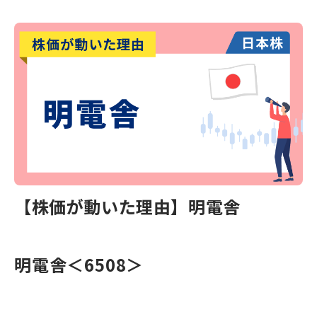
【株価が動いた理由】明電舎
明電舎
＜6508＞