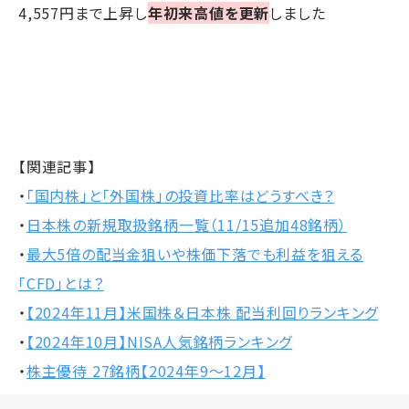
4,557円まで上昇し
年初来高値を更新
しました
【関連記事】
・
「国内株」と「外国株」の投資比率はどうすべき？
・
日本株の新規取扱銘柄一覧（11/15追加48銘柄）
・
最大5倍の配当金狙いや株価下落でも利益を狙える
「CFD」とは？
・
【2024年11月】米国株＆日本株 配当利回りランキング
・
【2024年10月】NISA人気銘柄ランキング
・
株主優待 27銘柄【2024年9～12月】