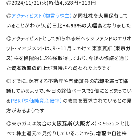
◎2024/11/21(火)終値4,528円+213円
◎
アクティビスト（物言う株主）
が同社株を
大量保有
して
いることがわかり、前日比
+4.93％の大幅高
となりました
◎アクティビストとして知られる米ヘッジファンドのエリオ
ット・マネジメントは、9～11月にかけて東京瓦斯（
東京ガ
ス
）株を段階的に5％強取得しており、今後の協議を通じ
た
資本効率の向上
が期待され買われたようです
◎すでに、保有する不動産や有価証券の
売却を巡って協
議
しているようで、今日の終値ベースで1倍にとどまってい
る
PBR（株価純資産倍率）
の改善を要求されているとの見
方があるようです
◎東京ガスは競合の
大阪瓦斯
（
大阪ガス
）＜9532＞と比
べて株主還元で見劣りしていることから、
増配
や
自社株