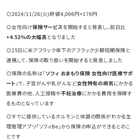
◎2024/11/26(火)終値4,066円+176円
◎女性向け
保険サービス
を開始すると発表し、前日比
+4.52％の大幅高
となりました
◎25日に米アフラック傘下のアフラック少額短期保険と
連携して、保険の取り扱いを開始すると発表しました
◎保険の名称は「
ソフィ おまもり保険 女性向け医療サポ
ート
」で、子宮がんや乳がんなど
女性特有の病気
にかかる
医療費の他、人工授精や
不妊治療
にかかる費用を保障す
るものとなっています
◎すでに提供しているホルモンと体調の関係がわかる生
理管理アプリ「ソフィBe」から保険の申込ができるとのこ
とです