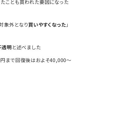
ったことも買われた要因になった
対象外となり
買いやすくなった
」
不透明
と述べました
0円まで回復後はおよそ40,000～