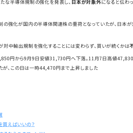
新たな半導体規制の強化を発表し、
日本が対象外
になると伝わ
規制の強化が国内の半導体関連株の重荷となっていたが、日本が
が対中輸出規制を強化することには変わらず、買いが続くかは
850円から9月9日安値31,730円へ下落。11月7日高値47,83
たが、この日は一時44,470円まで上昇しました
選
何を買えばいいの？