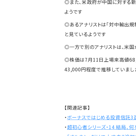
◎また、米政府が中国に対する
ようです
◎あるアナリストは「対中輸出
と見ているようです
◎一方で別のアナリストは、米国
◎株価は7月11日上場来高値68,
43,000円程度で推移していまし
【関連記事】
・
ボーナスではじめる投資信託3
・
超初心者シリーズ・14 結局、