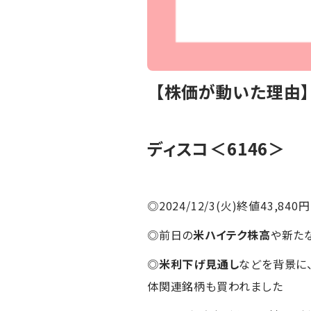
【株価が動いた理由】
ディスコ
＜6146＞
◎2024/12/3(火)終値43,840円
◎前日の
米ハイテク株高
や新た
◎
米利下げ見通し
などを背景に
体関連銘柄も買われました