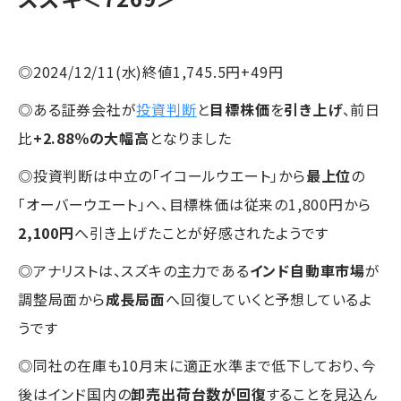
◎2024/12/11(水)終値1,745.5円+49円
◎ある証券会社が
投資判断
と
目標株価
を
引き上げ
、前日
比
+2.88％の大幅高
となりました
◎投資判断は中立の「イコールウエート」から
最上位
の
「オーバーウエート」へ、目標株価は従来の1,800円から
2,100円
へ引き上げたことが好感されたようです
◎アナリストは、スズキの主力である
インド自動車市場
が
調整局面から
成長局面
へ回復していくと予想しているよ
うです
◎同社の在庫も10月末に適正水準まで低下しており、今
後はインド国内の
卸売出荷台数が回復
することを見込ん