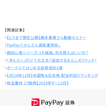
【関連記事】
・
【1/5まで限定公開】藤本美貴さん動画セミナー
「PayPayでかんたん資産運用術」
・
超初心者シリーズ・14 結局、何を買えばいいの？
・
「オルカン」だけで大丈夫？追加するならこのファンド！
・
ボーナスではじめる投資信託3選
・
【2024年12月】米国株＆日本株 配当利回りランキング
・
株主優待 27銘柄【2024年9～12月】