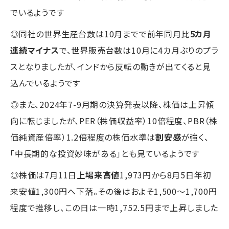
でいるようです
◎同社の世界生産台数は10月までで前年同月比
5カ月
連続マイナス
で、世界販売台数は10月に4カ月ぶりのプラ
スとなりましたが、インドから反転の動きが出てくると見
込んでいるようです
◎また、2024年7-9月期の決算発表以降、株価は上昇傾
向に転じましたが、PER（株価収益率）10倍程度、PBR（株
価純資産倍率）1.2倍程度の株価水準は
割安感
が強く、
「中長期的な投資妙味がある」とも見ているようです
◎株価は7月11日
上場来高値
1,973円から8月5日年初
来安値1,300円へ下落。その後はおよそ1,500～1,700円
程度で推移し、この日は一時1,752.5円まで上昇しました