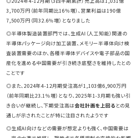
◎2024年4-12月期（3四半期累計）売上高は1,031億
3,700万円（前年同期比16％増）、営業利益は190億
7,500万円（同32.6％増）となりました
◎半導体製造装置部門では、生成AI（人工知能）関連の
半導体パッケージ向け加工装置、メモリー半導体向け検
査装置需要のほか、各種半導体デバイスや電子部品の国
産化を進める中国需要が引き続き底堅さを維持したとの
ことです
◎また、2024年4-12月期受注高が1,103億6,900万円
（前年同期比23.1％増）となり、2025年1-3月期も強い引
き合いが継続し、下期受注高は
会社計画を上回る
との見
通しが示されたことが特に注目されたようです
◎生成AI向けなどの需要が想定よりも強く、中国需要は