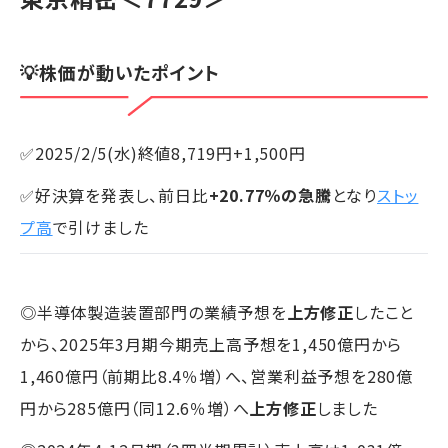
💡株価が動いたポイント
✅2025/2/5(水)終値8,719円+1,500円
✅好決算を発表し、前日比
+20.77％の急騰
となり
ストッ
プ高
で引けました
◎半導体製造装置部門の業績予想を
上方修正
したこと
から、2025年3月期今期売上高予想を1,450億円から
1,460億円（前期比8.4％増）へ、営業利益予想を280億
円から285億円（同12.6％増）へ
上方修正
しました