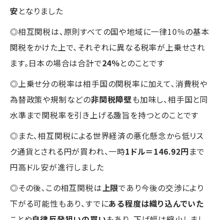
安
となりました
◎相互関税は、原則すべての国や地域に一律10％の基本
関税をかけた上で、それぞれに異なる税率が上乗せされ
ます。日本の場合は合計で
24％
とのことです
◎上乗せ分の税率は相手国の関税率に加えて、消費税や
為替政策や規制などの
非関税障壁
も加味し、相手国と同
水準まで関税率を引き上げる趣旨を持つとのことです
◎また、相互関税による世界経済の悪化懸念から低リス
ク通貨とされる円が買われ、一時
1ドル＝146.92円
まで
円高ドル安が進行しました
◎その後、この相互関税は
上限
であり今後の交渉により
下がる可能性もあり、すでに
ある程度は織り込んでいた
ことや
自律反発狙いの買い
もあり、下げ幅は縮小しまし