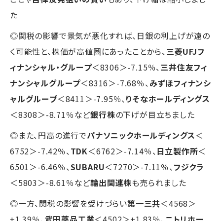
た
◎関税の影響で景気が悪化すれば、日銀の利上げが遠の
く可能性と、株価が高値圏にあったことから、
三菱UFJフ
ィナンシャル・グループ
＜8306＞-7.15％、
三井住友フィ
ナンシャルグループ
＜8316＞-7.68％、
みずほフィナンシ
ャルグループ
＜8411＞-7.95％、
りそなホールディングス
＜8308＞-8.71％など
銀行株
の下げが目立ちました
◎また、円高の進行で
パナソニックホールディングス
＜
6752＞-7.42％、
TDK
＜6762＞-7.14％、
日立製作所
＜
6501＞-6.46％、
SUBARU
＜7270＞-7.11％、
フジクラ
＜5803＞-8.61％など
輸出関連株
も売られました
◎一方、関税の影響を受けづらい
第一三共
＜4568＞
+1.39％、
武田薬品工業
＜4502＞+1.83％、
ニトリホー