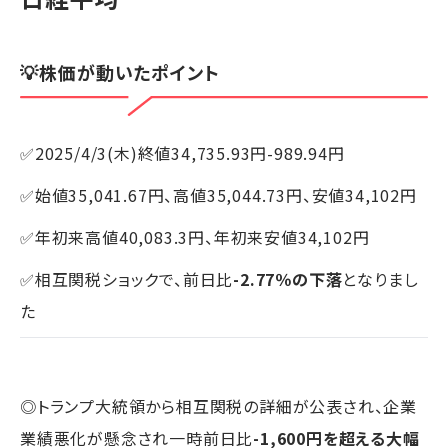
💡株価が動いたポイント
✅2025/4/3(木)終値34,735.93円-989.94円
✅始値35,041.67円、高値35,044.73円、安値34,102円
✅年初来高値40,083.3円、年初来安値34,102円
✅相互関税ショックで、前日比
-2.77％の下落
となりまし
た
◎トランプ大統領から相互関税の詳細が公表され、企業
業績悪化が懸念され一時前日比
-1,600円を超える大幅