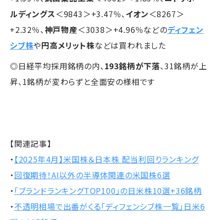
ルディングス
＜9843＞+3.47％、
イオン
＜8267＞
+2.32％、
神戸物産
＜3038＞+4.96％などの
ディフェン
シブ株
や
円高メリット株
などは買われました
◎日経平均採用銘柄の内、
193銘柄が下落
、31銘柄が上
昇、1銘柄が変わらずと全面安の様相です
【関連記事】
・
【2025年4月】米国株＆日本株 配当利回りランキング
・
回復期待！AI以外の半導体関連の米国株6選
・
「ブランドランキングTOP100」の日米株10選+36銘柄
・
不透明相場で出番がくる「ディフェンシブ株一覧」日米6