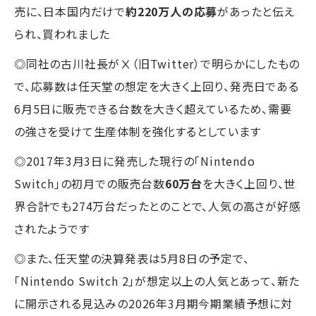
売に、日本国内だけで
約220万人の応募
があったと伝え
られ、買われました
◎同社の古川社長がⅩ（旧Twitter）で明らかにしたもの
で、応募数は任天堂の想定を大きく上回り、発売日である
6月5日に販売できる台数を大きく超えているため、需要
の強さを受けて生産体制を強化するとしています
◎2017年3月3日に発売した現行の「Nintendo
Switch」の初月での販売台数
60万台
を大きく上回り、世
界合計でも274万台だったとのことで、人気の高さが好感
されたようです
◎また、任天堂の決算発表は5月8日の予定で、
「Nintendo Switch 2」が想定以上の人気とあって、新た
に開示される見込みの2026年3月期今期業績予想に対