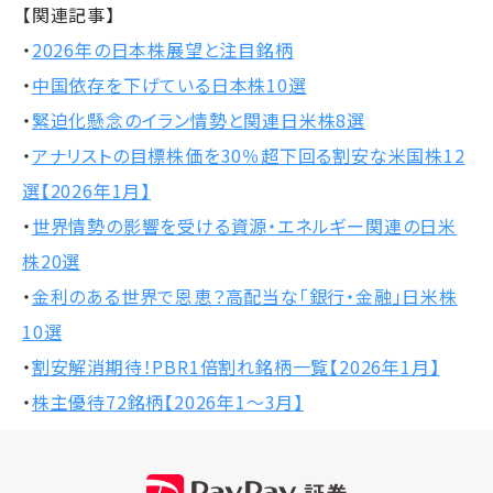
【関連記事】
・
2026年の日本株展望と注目銘柄
・
中国依存を下げている日本株10選
・
緊迫化懸念のイラン情勢と関連日米株8選
・
アナリストの目標株価を30％超下回る割安な米国株12
選【2026年1月】
・
世界情勢の影響を受ける資源・エネルギー関連の日米
株20選
・
金利のある世界で恩恵？高配当な「銀行・金融」日米株
10選
・
割安解消期待！PBR1倍割れ銘柄一覧【2026年1月】
・
株主優待72銘柄【2026年1～3月】