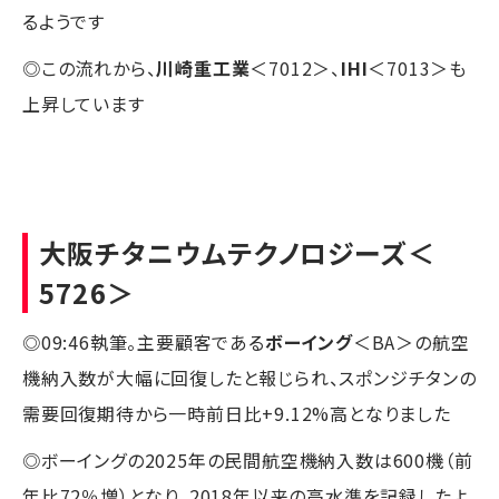
るようです
◎この流れから、
川崎重工業
＜7012＞、
IHI
＜7013＞も
上昇しています
大阪チタニウムテクノロジーズ
＜
5726＞
◎09:46執筆。主要顧客である
ボーイング
＜BA＞の航空
機納入数が大幅に回復したと報じられ、スポンジチタンの
需要回復期待から一時前日比+9.12%高となりました
◎ボーイングの2025年の民間航空機納入数は600機（前
年比72％増）となり、2018年以来の高水準を記録したよ