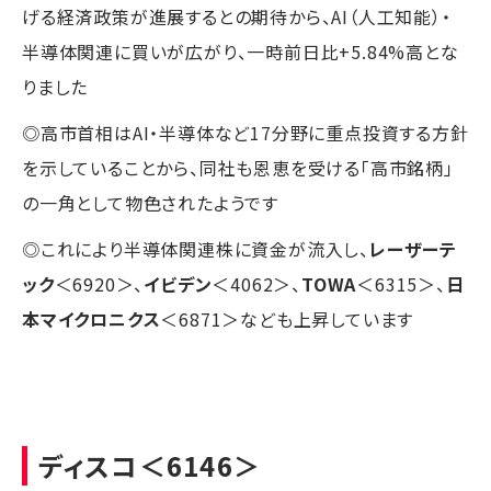
げる経済政策が進展するとの期待から、AI（人工知能）・
半導体関連に買いが広がり、一時前日比+5.84%高とな
りました
◎高市首相はAI・半導体など17分野に重点投資する方針
を示していることから、同社も恩恵を受ける「高市銘柄」
の一角として物色されたようです
◎これにより半導体関連株に資金が流入し、
レーザーテ
ック
＜6920＞、
イビデン
＜4062＞、
TOWA
＜6315＞、
日
本マイクロニクス
＜6871＞なども上昇しています
ディスコ
＜6146＞