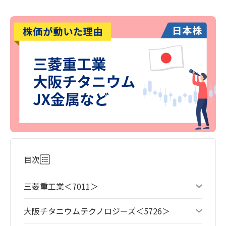
目次
三菱重工業＜7011＞
大阪チタニウムテクノロジーズ＜5726＞