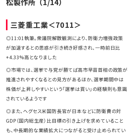
松製作所（1/14）
三菱重工業
＜7011＞
◎11:01執筆。衆議院解散観測により、防衛力増強政策
が加速するとの思惑が引き続き好感され、一時前日比
+4.33%高となりました
◎市場では、選挙で与党が勝てば高市早苗首相の政策が
推進されやすくなるとの見方があるほか、選挙期間中は
株価が上昇しやすいという「選挙は買い」の経験則も意識
されているようです
◎また、ヘグセス米国防長官が日本などに防衛費の対
GDP（国内総生産）比目標の引き上げを求めていること
も、中長期的な業績拡大につながると受け止められてい