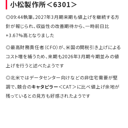
小松製作所
＜6301＞
◎09:44執筆。2027年3月期来期も値上げを継続する方
針が報じられ、収益性の改善期待から、一時前日比
+3.67%高となりました
◎最高財務責任者（CFO）が、米国の関税引き上げによる
コスト増を補うため、来期も2026年3月期今期並みの値
上げを行うと述べたようです
◎北米ではデータセンター向けなどの非住宅需要が堅
調で、競合の
キャタピラー
＜CAT＞に比べ値上げ余地が
残っているとの見方も好感されたようです