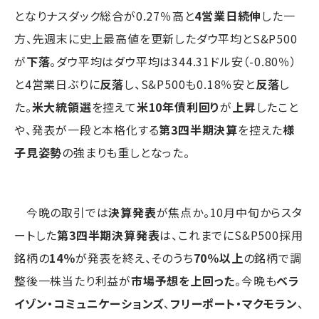
となりナスダック総合が0.27％高と
4営業日続伸
した一
方、先週末に史上最高値を更新したダウ平均とS&P500
が
下落
。ダウ平均はダウ平均は344.31ドル安（-0.80％）
と4営業日ぶりに
反落
し、S&P500も0.18％安と
反落
し
た。
米大統領選
を控えて
米10年債利回り
が
上昇
したこと
や、発表が一段と本格化する
第3四半期決算
を控えた
様
子見姿勢
の強まりも重しとなった。
今晩の取引では
決算発表
が焦点か。10月中旬からスタ
ートした
第3四半期決算発表
は、これまでにS&P500採用
銘柄の
14％
が発表を終え、そのうち
70％以上
の銘柄で調
整後一株当たり利益が
市場予想を上回った
。今晩も
ベラ
イゾン・コミュニケーションズ
、
フリーポート・マクモラン
、