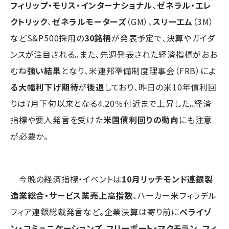
フィリップ・モリス・インターナショナル
、
ゼネラル・エレ
クトリック
、
ゼネラルモーターズ
（GM）、
スリーエム
（3M）
などS&P500採用の
30銘柄
が発表予定で、決算やガイダ
ンスが注目される。また、先週発表された経済指標がおお
むね
強い結果
となり、米連邦準備制度理事会（FRB）によ
る大幅利下げ期待
が
後退
しており、昨日の米10年債利回
りは7月下旬以来となる4.20％付近まで上昇した。経済
指標や要人発言を受けた
米国債利回りの動向
にも注意
が必要か。
今晩の経済指標・イベントは
10月リッチモンド連銀製
造業総合・サービス業売上高指数
、ハーカー米フィラデル
フィア連銀総裁発言など。企業決算は寄り前に
ベライゾ
ン・コミュニケーションズ
、
フリーポート・マクモラン
、
フィ