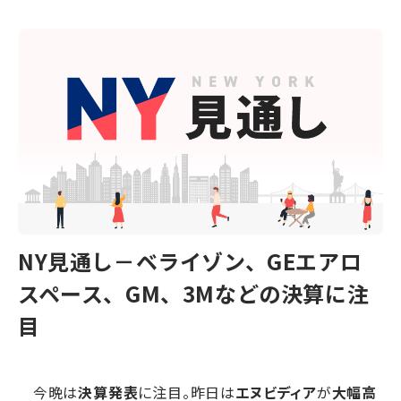
NY見通し－ベライゾン、GEエアロ
スペース、GM、3Mなどの決算に注
目
今晩は
決算発表
に注目。昨日は
エヌビディア
が
大幅高