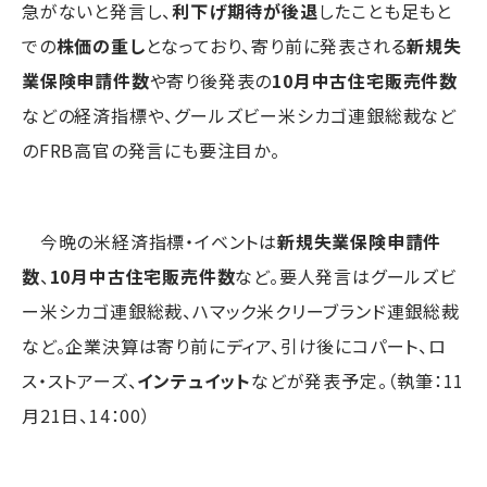
急がないと発言し、
利下げ期待が後退
したことも足もと
での
株価の重し
となっており、寄り前に発表される
新規失
業保険申請件数
や寄り後発表の
10月中古住宅販売件数
などの経済指標や、グールズビー米シカゴ連銀総裁など
のFRB高官の発言にも要注目か。
今晩の米経済指標・イベントは
新規失業保険申請件
数
、
10月中古住宅販売件数
など。要人発言はグールズビ
ー米シカゴ連銀総裁、ハマック米クリーブランド連銀総裁
など。企業決算は寄り前にディア、引け後にコパート、ロ
ス・ストアーズ、
インテュイット
などが発表予定。（執筆：11
月21日、14：00）