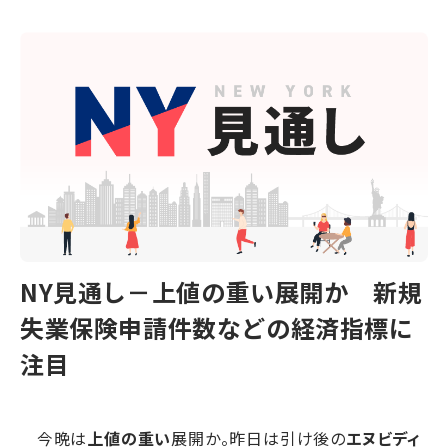
NY見通し－上値の重い展開か 新規
失業保険申請件数などの経済指標に
注目
今晩は
上値の重い
展開か。昨日は引け後の
エヌビディ