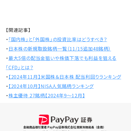
【関連記事】
・
「国内株」と「外国株」の投資比率はどうすべき？
・
日本株の新規取扱銘柄一覧（11/15追加48銘柄）
・
最大5倍の配当金狙いや株価下落でも利益を狙える
「CFD」とは？
・
【2024年11月】米国株＆日本株 配当利回りランキング
・
【2024年10月】NISA人気銘柄ランキング
・
株主優待 27銘柄【2024年9～12月】
金融商品取引業者 PayPay証券株式会社 関東財務局長（金商）