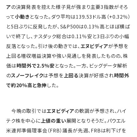
ア
の決算発表を控えた様子見が強まり主要3指数がそろ
って
小動き
となった。ダウ平均は139.53ドル高（+0.32％）
と5日ぶりに反発したが、S&P500は0.13％高とほぼ横ば
いで終了し、ナスダック総合は0.11％安と3日ぶりの小幅
反落となった。引け後の動きでは、
エヌビディア
が予想を
上回る増収増益決算や強い見通しを発表したものの、株
価は
時間外で2.5％安
となった。一方、ビッグデータ解析
の
スノーフレイク
は予想を
上回る
決算が好感され
時間外
で約20％高と急伸
した。
今晩の取引では
エヌビディア
の軟調が予想され、ハイ
テク株を中心に
上値の重い
展開となりそうだ。パウエル
米連邦準備理事会（FRB）議長が先週、FRBは利下げを