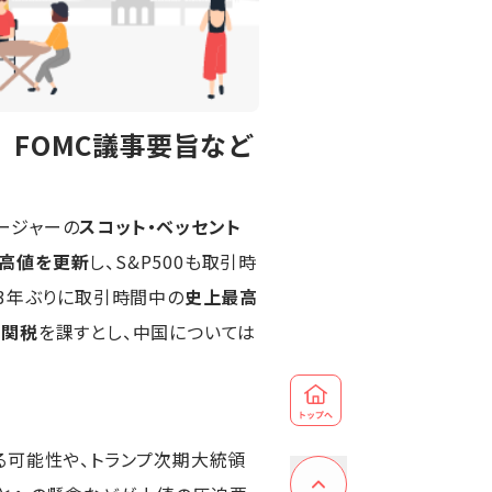
FOMC議事要旨など
ージャーの
スコット・ベッセント
高値を更新
し、S&P500も取引時
は3年ぶりに取引時間中の
史上最高
の関税
を課すとし、中国については
る可能性や、トランプ次期大統領