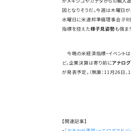
がメキシコやカナダからの輸入
因となりそうだ。今週は木曜日が
水曜日に米連邦準備理事会（FR
指標を控えた
様子見姿勢
も強ま
今晩の米経済指標・イベントは
ど。企業決算は寄り前に
アナログ
が発表予定。（執筆：11月26日、14
【関連記事】
・
「おまかせ運用」ってロボアドバ