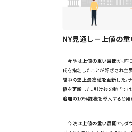
NY見通し－上値の重
今晩は
上値の重い展開
か。昨
氏を指名したことが好感され主要
間中の
史上最高値を更新
した。
値を更新
した。引け後の動きで
追加の10％課税
を導入すると発
今晩は
上値の重い展開
か。ダ