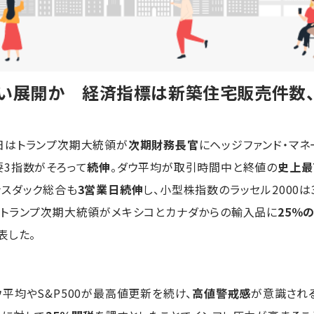
い展開か 経済指標は新築住宅販売件数、
日はトランプ次期大統領が
次期財務長官
にヘッジファンド・マネ
3指数がそろって
続伸
。ダウ平均が取引時間中と終値の
史上最
ナスダック総合も
3営業日続伸
し、小型株指数のラッセル2000
はトランプ次期大統領がメキシコとカナダからの輸入品に
25％
表した。
ウ平均やS&P500が最高値更新を続け、
高値警戒感
が意識され