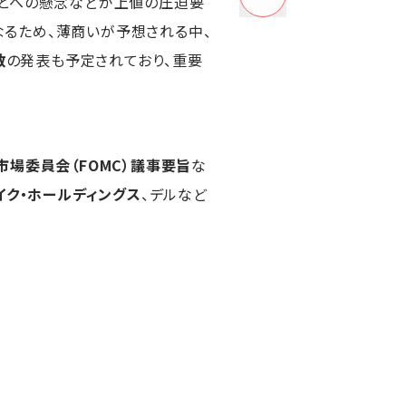
ことへの懸念などが上値の圧迫要
なるため、薄商いが予想される中、
数
の発表も予定されており、重要
市場委員会（FOMC）議事要旨
な
イク・ホールディングス
、デルなど