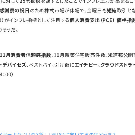
品に対して
25％関税
を課すとしたことでインフレ圧力が高まる
感謝祭の祝日
のため株式市場が休場で、金曜日も
短縮取引
と
B）がインフレ指標として注目する
個人消費支出（PCE） 価格指
りそうだ。
11月消費者信頼感指数
、10月新築住宅販売件数、
米連邦公開
・デバイセズ
、ベストバイ、引け後に
エイチピー
、
クラウドストラ
：00）
イザーよりいいの？新しいNISAに向いてるのはどっち？