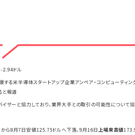
ル-2.94ドル
支援する米半導体スタートアップ企業アンペア・コンピューティン
ると報道
バイザーと協力しており、業界大手との取引の可能性について
ルから8月7日安値125.75ドルへ下落、9月16日
上場来高値
173