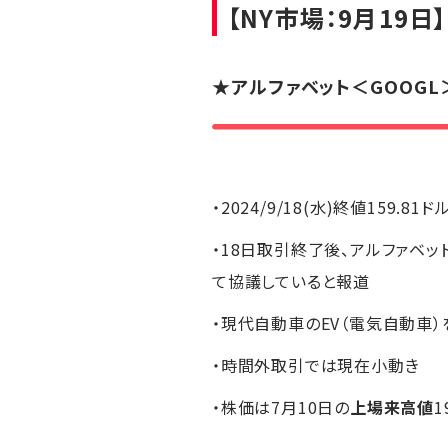
【NY市場：9月19日】
★
アルファベット
＜GOOGL
・2024/9/18(水)終値159.81ド
・18日取引終了後、アルファベ
て協議していると報道
・現代自動車のEV（電気自動車）
・時間外取引では現在小動き
・株価は7月10日の
上場来高値
1