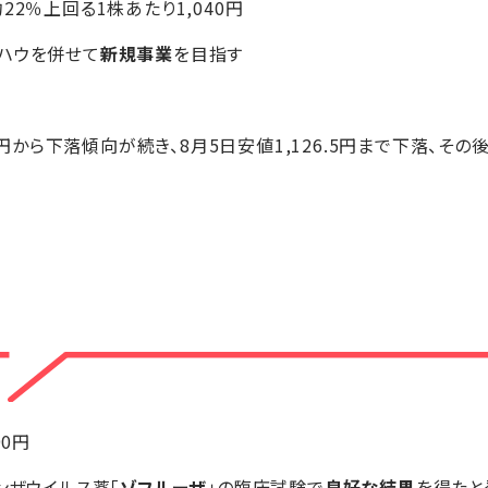
22％上回る1株あたり1,040円
ハウを併せて
新規事業
を目指す
75円から下落傾向が続き、8月5日安値1,126.5円まで下落、その
90円
ンザウイルス薬「
ゾフルーザ
」の臨床試験で
良好な結果
を得たと