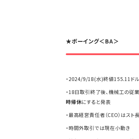
★
ボーイング
＜BA＞
・2024/9/18(水)終値155.11ド
・18日取引終了後、機械工の従
時帰休
にすると発表
・最高経営責任者（CEO）はス
・時間外取引では現在小動き