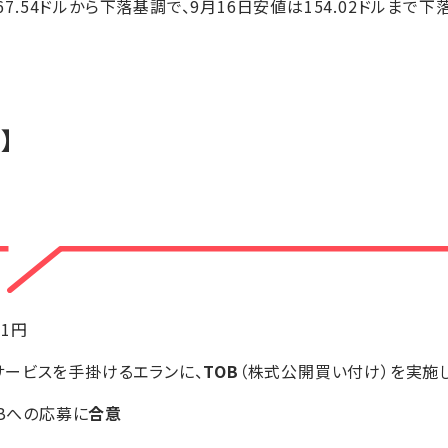
67.54ドルから下落基調で、9月16日安値は154.02ドルまで下
】
11円
ービスを手掛けるエランに、
TOB
（株式公開買い付け）を実施
OBへの応募に
合意