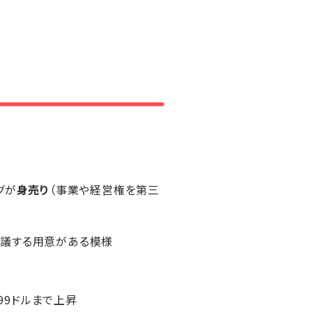
グが
身売り
（事業や経営権を第三
協議する用意がある模様
.99ドルまで上昇