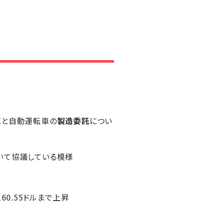
車と自動運転車の
製造委託
につい
いて協議している模様
160.55ドルまで上昇