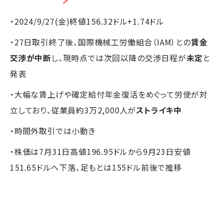
・2024/9/27(金)終値156.32ドル+1.74ドル
・27日取引終了後、国際機械工労働組合（IAM）との
賃金
交渉が中断
し、現時点では次回以降の交渉日程が
未定
と
発表
・大幅な賃上げや確定給付年金復活をめぐって労使が対
立しており、従業員約3万2,000人が
ストライキ中
・時間外取引では小動き
・株価は7月31日高値196.95ドルから9月23日安値
151.65ドルへ下落、足もとは155ドル前後で推移