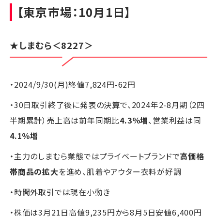
【東京市場：10月1日】
★
しまむら
＜8227＞
・2024/9/30(月)終値7,824円-62円
・30日取引終了後に発表の決算で、2024年2-8月期（2四
半期累計）売上高は前年同期比
4.3％増
、営業利益は同
4.1％増
・主力のしまむら業態ではプライベートブランドで
高価格
帯商品の拡大
を進め、肌着やアウター衣料が好調
・時間外取引では現在小動き
・株価は3月21日高値9,235円から8月5日安値6,400円