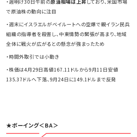
・週明け30日午前の
原油相場は上昇
しており、米国市場
で原油株の動向に注目
・週末にイスラエルがベイルートへの空爆で親イラン民兵
組織の指導者を殺害し、中東情勢の緊張が高まり、地域
全体に戦火が広がるとの懸念が強まったため
・時間外取引では小動き
・株価は4月29日高値167.11ドルから9月11日安値
135.37ドルへ下落、9月24日に149.1ドルまで反発
★
ボーイング
＜BA＞