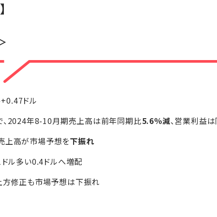
】
＞
ル+0.47ドル
、2024年8-10月期売上高は前年同期比
5.6％減
、営業利益は
の売上高が市場予想を
下振れ
1ドル多い0.4ドルへ増配
を上方修正も市場予想は下振れ