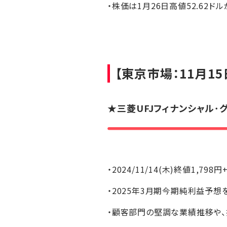
・株価は1月26日高値52.62ドル
【東京市場：11月15
★
三菱UFJフィナンシャル･
・2024/11/14(木)終値1,798円
・2025年3月期今期純利益予想を1
・顧客部門の堅調な業績推移や