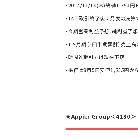
・2024/11/14(木)終値1,753円
・14日取引終了後に発表の決算で
・今期営業利益予想、純利益予
・1-9月期（3四半期累計）売上高
・時間外取引では現在下落
・株価は8月5日安値1,525円から
★
Appier Group
＜4180＞