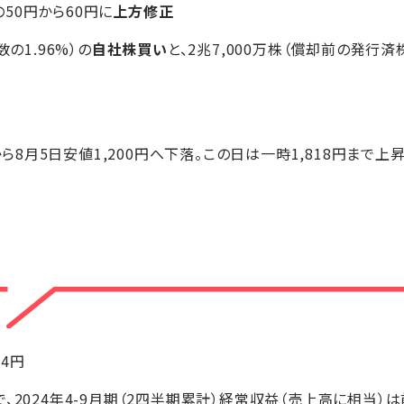
50円から60円に
上方修正
の1.96%）の
自社株買い
と、2兆7,000万株（償却前の発行済
円から8月5日安値1,200円へ下落。この日は一時1,818円まで上
+4円
、2024年4-9月期（2四半期累計）経常収益（売上高に相当）