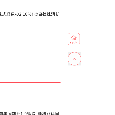
株式総数の2.18%）の
自社株消却
昇
は前年同期比1.9％減、純利益は同