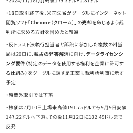
・2024/11/18(月)終値175.3ドル+2.81ドル
・18日取引終了後、米司法省がグーグルにインターネット
閲覧ソフト「
Chrome
（クローム）」の
売却
を命じるよう裁
判所に求める方針を固めたと報道
・反トラスト法執行担当者と訴訟に参加した複数の州当
局は20日に、
独占の弊害解消
に向け、
データライセンシ
ング要件
（特定のデータを使用する権利を企業に許可す
る仕組み）をグーグルに課す是正案も裁判所判事に示す
予定
・時間外取引では下落
・株価は7月10日上場来高値191.75ドルから9月9日安値
147.22ドルへ下落。その後11月12日に182.49ドルまで
反発