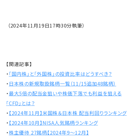
（2024年11月19日17時30分執筆）
【関連記事】
・
「国内株」と「外国株」の投資比率はどうすべき？
・
日本株の新規取扱銘柄一覧（11/15追加48銘柄）
・
最大5倍の配当金狙いや株価下落でも利益を狙える
「CFD」とは？
・
【2024年11月】米国株＆日本株 配当利回りランキング
・
【2024年10月】NISA人気銘柄ランキング
・
株主優待 27銘柄【2024年9～12月】