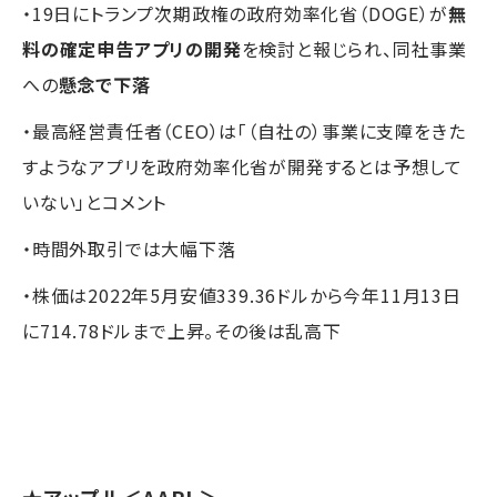
・19日にトランプ次期政権の政府効率化省（DOGE）が
無
料の確定申告アプリの開発
を検討と報じられ、同社事業
への
懸念で下落
・最高経営責任者（CEO）は「（自社の）事業に支障をきた
すようなアプリを政府効率化省が開発するとは予想して
いない」とコメント
・時間外取引では大幅下落
・株価は2022年5月安値339.36ドルから今年11月13日
に714.78ドルまで上昇。その後は乱高下
★
アップル
＜AAPL＞