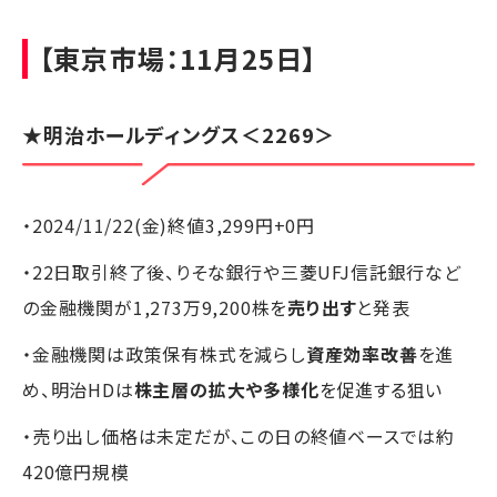
【東京市場：11月25日】
★
明治ホールディングス
＜2269＞
・2024/11/22(金)終値3,299円+0円
・22日取引終了後、りそな銀行や三菱UFJ信託銀行など
の金融機関が1,273万9,200株を
売り出す
と発表
・金融機関は政策保有株式を減らし
資産効率改善
を進
め、明治HDは
株主層の拡大や多様化
を促進する狙い
・売り出し価格は未定だが、この日の終値ベースでは約
420億円規模