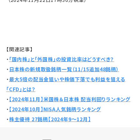
【関連記事】
・
「国内株」と「外国株」の投資比率はどうすべき？
・
日本株の新規取扱銘柄一覧（11/15追加48銘柄）
・
最大5倍の配当金狙いや株価下落でも利益を狙える
「CFD」とは？
・
【2024年11月】米国株＆日本株 配当利回りランキング
・
【2024年10月】NISA人気銘柄ランキング
・
株主優待 27銘柄【2024年9～12月】