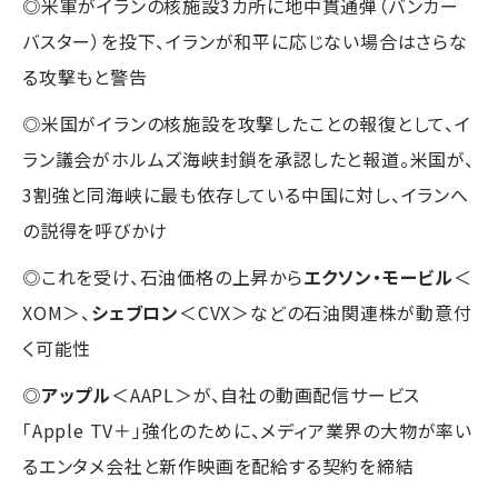
◎米軍がイランの核施設3カ所に地中貫通弾（バンカー
バスター）を投下、イランが和平に応じない場合はさらな
る攻撃もと警告
◎米国がイランの核施設を攻撃したことの報復として、イ
ラン議会がホルムズ海峡封鎖を承認したと報道。米国が、
3割強と同海峡に最も依存している中国に対し、イランへ
の説得を呼びかけ
◎これを受け、石油価格の上昇から
エクソン・モービル
＜
XOM＞、
シェブロン
＜CVX＞などの石油関連株が動意付
く可能性
◎
アップル
＜AAPL＞が、自社の動画配信サービス
「Apple TV＋」強化のために、メディア業界の大物が率い
るエンタメ会社と新作映画を配給する契約を締結