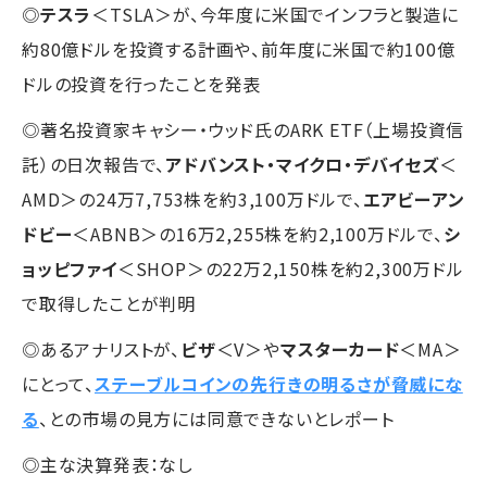
◎
テスラ
＜TSLA＞が、今年度に米国でインフラと製造に
約80億ドルを投資する計画や、前年度に米国で約100億
ドルの投資を行ったことを発表
◎著名投資家キャシー・ウッド氏のARK ETF（上場投資信
託）の日次報告で、
アドバンスト・マイクロ・デバイセズ
＜
AMD＞の24万7,753株を約3,100万ドルで、
エアビーアン
ドビー
＜ABNB＞の16万2,255株を約2,100万ドルで、
シ
ョッピファイ
＜SHOP＞の22万2,150株を約2,300万ドル
で取得したことが判明
◎あるアナリストが、
ビザ
＜V＞や
マスターカード
＜MA＞
にとって、
ステーブルコインの先行きの明るさが脅威にな
る
、との市場の見方には同意できないとレポート
◎主な決算発表：なし