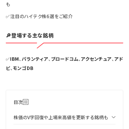
も
✅注目のハイテク株6選をご紹介
🔎登場する主な銘柄
✅
IBM
、
パランティア
、
ブロードコム
、
アクセンチュア
、
アド
ビ
、
モンゴDB
目次
株価のV字回復や上場来高値を更新する銘柄も