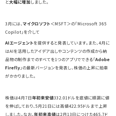
と
大幅に増加
しました。
3月には、
マイクロソフト
＜MSFT＞の「Microsoft 365
Copilot」を介して
AIエージェント
を提供すると発表しています。また、4月に
はAIを活用したアイデア出しやコンテンツの作成から納
品物の制作までのすべてを1つのアプリでできる「
Adobe
Firefly
」の最新バージョンを発表し、株価の上昇に拍車
がかかりました。
株価は4月7日
年初来安値
332.01ドルを底値に順調に値
を伸ばしており、5月21日には高値422.95ドルまで上昇
しました。なお、
年初来高値
は2月13日につけた465.7ド