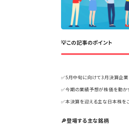
💡この記事のポイント
✅5月中旬に向けて3月決算企
✅今期の業績予想が株価を動か
✅本決算を迎える主な日本株を
🔎登場する主な銘柄