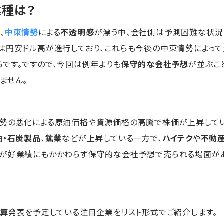
種は？
、
中東情勢
による
不透明感
が漂う中、会社側は予測困難な状況
は円安ドル高が進行しており、これらも今後の中東情勢によって
です。ですので、今回は例年よりも
保守的な会社予想
が並ぶこ
ません。
情勢の悪化による原油価格や資源価格の高騰で株価が上昇して
油・石炭製品
、
鉱業
などが上昇している一方で、
ハイテク
や
不動
柄が好業績にもかかわらず保守的な会社予想で売られる場面が
決算発表を予定している注目企業をリスト形式でご紹介します。