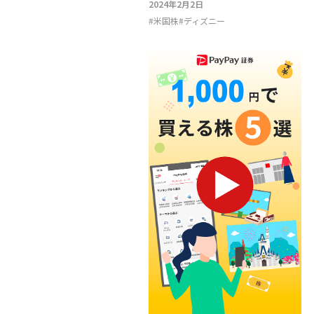
2024年2月2日
#
米国株
#
ディズニー