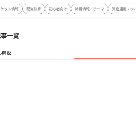
ーケット情報
配当決算
初心者向け
銘柄情報／テーマ
資産運用ノウ
記事一覧
ル解説