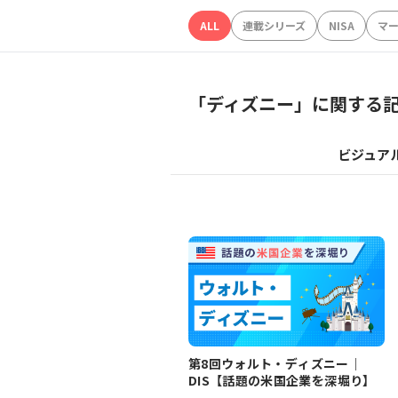
ALL
連載シリーズ
NISA
マ
「
ディズニー
」に関する
ビジュア
第8回ウォルト・ディズニー｜
DIS【話題の米国企業を深堀り】