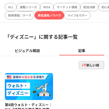
ALL
連載シリーズ
NISA
マーケット情報
配当決算
初心
銘柄情報／テーマ
資産運用ノウハウ
ライフ&マネー
「
ディズニー
」に関する記事一覧
ビジュアル解説
記事
新しい順
第8回ウォルト・ディズニー｜