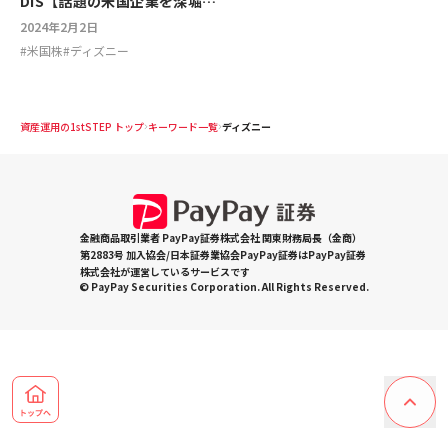
DIS【話題の米国企業を深堀
り】
2024年2月2日
#
米国株
#
ディズニー
資産運用の1stSTEP トップ
キーワード一覧
ディズニー
金融商品取引業者 PayPay証券株式会社 関東財務局長（金商）
第2883号 加入協会/日本証券業協会PayPay証券はPayPay証券
株式会社が運営しているサービスです
© PayPay Securities Corporation. All Rights Reserved.