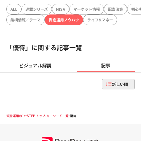
ALL
連載シリーズ
NISA
マーケット情報
配当決算
初心
銘柄情報／テーマ
資産運用ノウハウ
ライフ&マネー
「
優待
」に関する記事一覧
ビジュアル解説
記事
新しい順
資産運用の1stSTEP トップ
キーワード一覧
優待