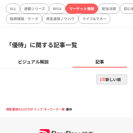
ALL
連載シリーズ
NISA
マーケット情報
配当決算
初心
銘柄情報／テーマ
資産運用ノウハウ
ライフ&マネー
「
優待
」に関する記事一覧
ビジュアル解説
記事
新しい順
資産運用の1stSTEP トップ
キーワード一覧
優待