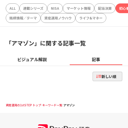
ALL
連載シリーズ
NISA
マーケット情報
配当決算
初心
銘柄情報／テーマ
資産運用ノウハウ
ライフ&マネー
「
アマゾン
」に関する記事一覧
ビジュアル解説
記事
新しい順
資産運用の1stSTEP トップ
キーワード一覧
アマゾン