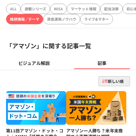
ALL
連載シリーズ
NISA
マーケット情報
配当決算
初心
銘柄情報／テーマ
資産運用ノウハウ
ライフ&マネー
「
アマゾン
」に関する記事一覧
ビジュアル解説
記事
新しい順
第11回アマゾン・ドット・コ
アマゾン一人勝ち？米年末商