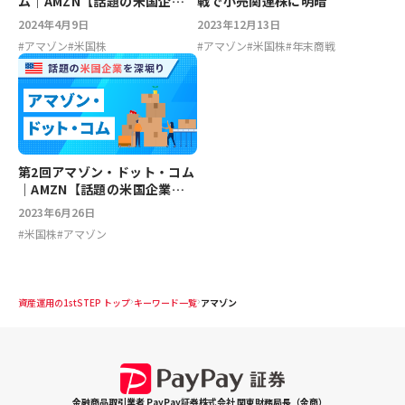
ム｜AMZN【話題の米国企業
戦で小売関連株に明暗
を深堀り】
2024年4月9日
2023年12月13日
#
アマゾン
#
米国株
#
アマゾン
#
米国株
#
年末商戦
第2回アマゾン・ドット・コム
｜AMZN【話題の米国企業を
深堀り】
2023年6月26日
#
米国株
#
アマゾン
資産運用の1stSTEP トップ
キーワード一覧
アマゾン
金融商品取引業者 PayPay証券株式会社 関東財務局長（金商）