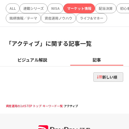
ALL
連載シリーズ
NISA
マーケット情報
配当決算
初心
銘柄情報／テーマ
資産運用ノウハウ
ライフ&マネー
「
アクティブ
」に関する記事一覧
ビジュアル解説
記事
新しい順
資産運用の1stSTEP トップ
キーワード一覧
アクティブ