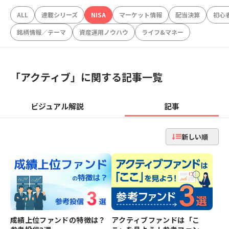
ALL
連載シリーズ
NISA
マーケット情報
配当決算
初心
銘柄情報／テーマ
資産運用ノウハウ
ライフ&マネー
「
アクティブ
」に関する記事一覧
ビジュアル解説
記事
新しい順
成績上位ファンドの特徴は？
アクティブファンドは「こ