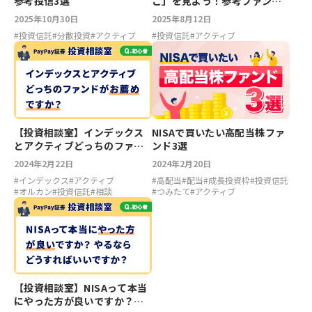
参考投信3選
こ」を見よう！参考ファンド3
選
2025年10月30日
2025年8月12日
#
投資信託
#
分散投資
#
アクティブ
#
投資信託
#
アクティブ
【投資相談室】インデックス
NISAで買いたい高配当株ファ
とアクティブどっちのファン
ンド3選
ドがお薦めですか？
2024年2月22日
2024年2月20日
#
インデックス
#
アクティブ
#
高配当
#
配当
#
成長投資枠
#
投資信託
#
オルカン
#
投資信託
#
相談
#
つみたて
#
アクティブ
【投資相談室】NISAって本当
にやった方が良いですか？や