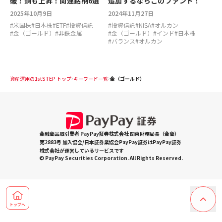
破！銅も上昇！関連銘柄6選
追加するならこのファンド！
2025年10月9日
2024年11月27日
#
米国株
#
日本株
#
ETF
#
投資信託
#
投資信託
#
NISA
#
オルカン
#
金（ゴールド）
#
非鉄金属
#
金（ゴールド）
#
インド
#
日本株
#
バランス
#
オルカン
資産運用の1stSTEP トップ
キーワード一覧
金（ゴールド）
金融商品取引業者 PayPay証券株式会社 関東財務局長（金商）
第2883号 加入協会/日本証券業協会PayPay証券はPayPay証券
株式会社が運営しているサービスです
© PayPay Securities Corporation. All Rights Reserved.