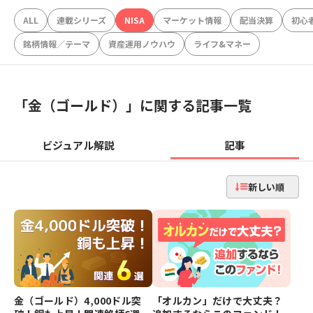
ALL
連載シリーズ
NISA
マーケット情報
配当決算
初心
銘柄情報／テーマ
資産運用ノウハウ
ライフ&マネー
「
金（ゴールド）
」に関する記事一覧
ビジュアル解説
記事
新しい順
金（ゴールド）4,000ドル突
「オルカン」だけで大丈夫？