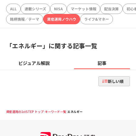
ALL
連載シリーズ
NISA
マーケット情報
配当決算
初心
銘柄情報／テーマ
資産運用ノウハウ
ライフ&マネー
「
エネルギー
」に関する記事一覧
ビジュアル解説
記事
新しい順
資産運用の1stSTEP トップ
キーワード一覧
エネルギー