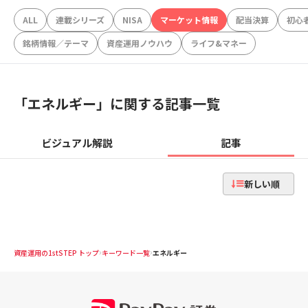
ALL
連載シリーズ
NISA
マーケット情報
配当決算
初心
銘柄情報／テーマ
資産運用ノウハウ
ライフ&マネー
「
エネルギー
」に関する記事一覧
ビジュアル解説
記事
新しい順
資産運用の1stSTEP トップ
キーワード一覧
エネルギー