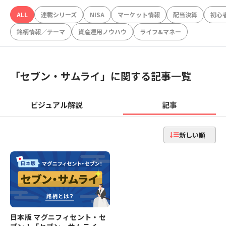
ALL
連載シリーズ
NISA
マーケット情報
配当決算
初心
銘柄情報／テーマ
資産運用ノウハウ
ライフ&マネー
「
セブン・サムライ
」に関する記事一覧
ビジュアル解説
記事
新しい順
日本版 マグニフィセント・セ