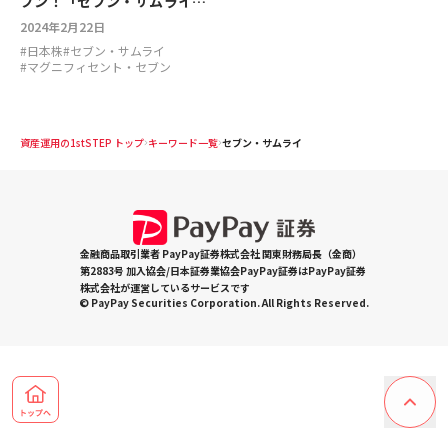
ブン！「セブン・サムライ」
銘柄とは？
2024年2月22日
#
日本株
#
セブン・サムライ
#
マグニフィセント・セブン
資産運用の1stSTEP トップ
キーワード一覧
セブン・サムライ
金融商品取引業者 PayPay証券株式会社 関東財務局長（金商）
第2883号 加入協会/日本証券業協会PayPay証券はPayPay証券
株式会社が運営しているサービスです
© PayPay Securities Corporation. All Rights Reserved.