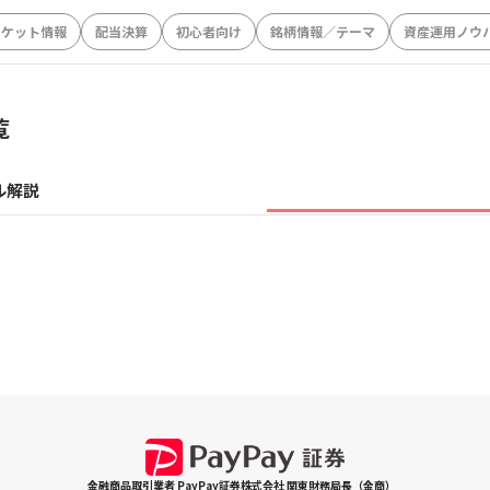
ーケット情報
配当決算
初心者向け
銘柄情報／テーマ
資産運用ノウ
覧
ル解説
金融商品取引業者 PayPay証券株式会社 関東財務局長（金商）