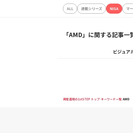
ALL
連載シリーズ
NISA
マ
「
AMD
」に関する記事一
ビジュア
資産運用の1stSTEP トップ
キーワード一覧
AMD