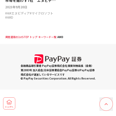
市場を賑わす7社 エヌビディ
ア、アドバンスト・マイク
2023年9月20日
ロ・デバイセズ、マイクロソ
#
AI
#
エヌビディア
#
マイクロソフト
フトなど
#
AMD
資産運用の1stSTEP トップ
キーワード一覧
AMD
金融商品取引業者 PayPay証券株式会社 関東財務局長（金商）
第2883号 加入協会/日本証券業協会PayPay証券はPayPay証券
株式会社が運営しているサービスです
© PayPay Securities Corporation. All Rights Reserved.