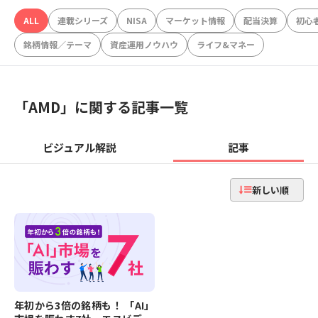
ALL
連載シリーズ
NISA
マーケット情報
配当決算
初心
銘柄情報／テーマ
資産運用ノウハウ
ライフ&マネー
「
AMD
」に関する記事一覧
ビジュアル解説
記事
新しい順
年初から3倍の銘柄も！ 「AI」