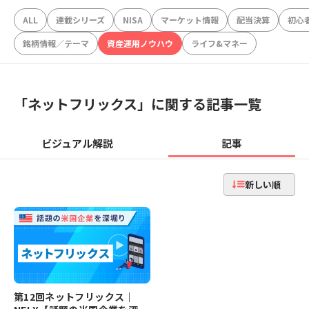
ALL
連載シリーズ
NISA
マーケット情報
配当決算
初心
銘柄情報／テーマ
資産運用ノウハウ
ライフ&マネー
「
ネットフリックス
」に関する記事一覧
ビジュアル解説
記事
新しい順
第12回ネットフリックス｜