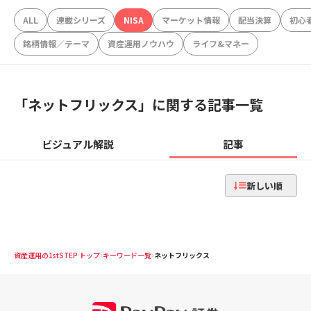
ALL
連載シリーズ
NISA
マーケット情報
配当決算
初心
銘柄情報／テーマ
資産運用ノウハウ
ライフ&マネー
「
ネットフリックス
」に関する記事一覧
ビジュアル解説
記事
新しい順
資産運用の1stSTEP トップ
キーワード一覧
ネットフリックス