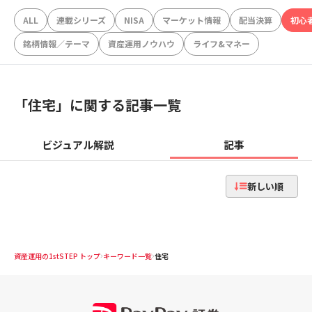
ALL
連載シリーズ
NISA
マーケット情報
配当決算
初心
銘柄情報／テーマ
資産運用ノウハウ
ライフ&マネー
「
住宅
」に関する記事一覧
ビジュアル解説
記事
新しい順
資産運用の1stSTEP トップ
キーワード一覧
住宅