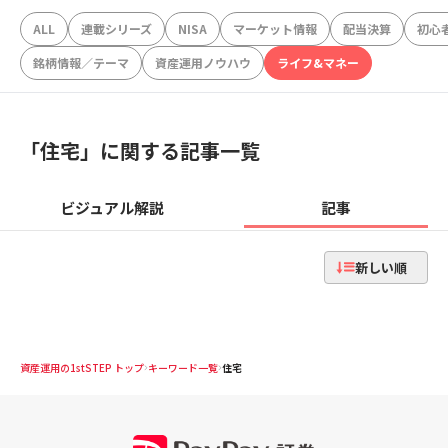
ALL
連載シリーズ
NISA
マーケット情報
配当決算
初心
銘柄情報／テーマ
資産運用ノウハウ
ライフ&マネー
「
住宅
」に関する記事一覧
ビジュアル解説
記事
新しい順
資産運用の1stSTEP トップ
キーワード一覧
住宅