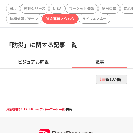
ALL
連載シリーズ
NISA
マーケット情報
配当決算
初心
銘柄情報／テーマ
資産運用ノウハウ
ライフ&マネー
「
防災
」に関する記事一覧
ビジュアル解説
記事
新しい順
資産運用の1stSTEP トップ
キーワード一覧
防災