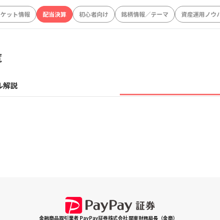
ーケット情報
配当決算
初心者向け
銘柄情報／テーマ
資産運用ノウ
覧
ル解説
金融商品取引業者 PayPay証券株式会社 関東財務局長（金商）