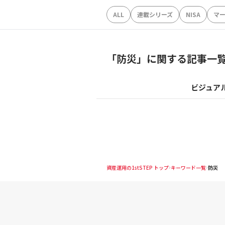
ALL
連載シリーズ
NISA
マ
「
防災
」に関する記事一
ビジュア
資産運用の1stSTEP トップ
キーワード一覧
防災