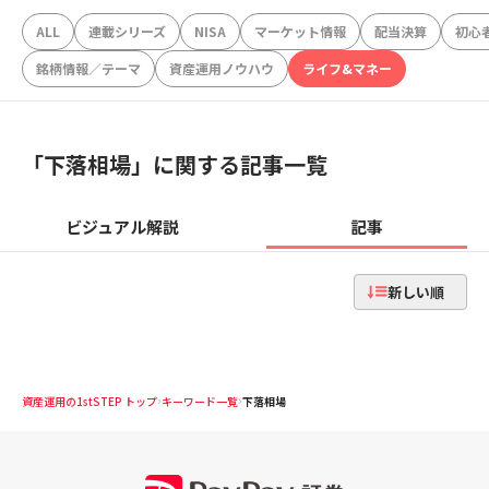
ALL
連載シリーズ
NISA
マーケット情報
配当決算
初心
銘柄情報／テーマ
資産運用ノウハウ
ライフ&マネー
「
下落相場
」に関する記事一覧
ビジュアル解説
記事
新しい順
資産運用の1stSTEP トップ
キーワード一覧
下落相場