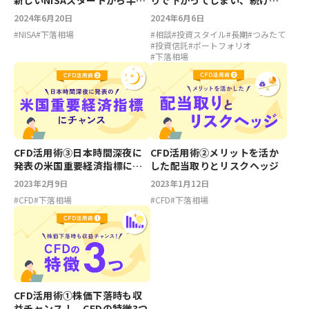
新しいNISAスタートから半
りで下がってしまい、続ける
年。続けるべき？売るべき株
べきかどうか悩んでいます
2024年6月20日
2024年6月6日
は？
#
NISA
#
下落相場
#
相談
#
投資スタイル
#
長期
#
つみたて
#
投資信託
#
ポートフォリオ
#
下落相場
CFD活用術③日本時間深夜に
CFD活用術②メリットを活か
発表の米国重要経済指標にチ
した配当取りとリスクヘッジ
ャンス
2023年2月9日
2023年1月12日
#
CFD
#
下落相場
#
CFD
#
下落相場
CFD活用術①株価下落時も収
益チャンス！ CFDの特徴3つ