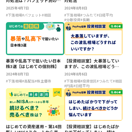
対処法は？バフェット氏の投
対処法
資哲学に学ぶ
2025年4月7日
2024年8月8日
#
下落相場
#
バフェット
#
相談
#
下落相場
#
つみたて
#
日経平均
#
分散投資
#
長期
暴落や乱高下で狙いたい日本
【投資相談室】大暴落してい
株3選【はじめての個別株】
ますが、この波乱相場どうす
ればいいですか？
2024年8月7日
2024年8月6日
#
下落相場
#
高配当
#
株主優待
#
下落相場
#
投資信託
#
つみたて
#
相談
#
円高
#
日経平均
はじめての資産運用・第14回
【投資相談室】はじめたばか