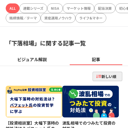
ALL
連載シリーズ
NISA
マーケット情報
配当決算
初心
銘柄情報／テーマ
資産運用ノウハウ
ライフ&マネー
「
下落相場
」に関する記事一覧
ビジュアル解説
記事
新しい順
【投資相談室】大幅下落時の
波乱相場でのつみたて投資の